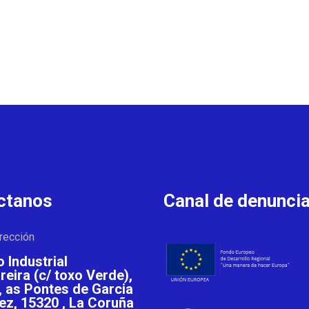
ctanos
Canal de denunci
rección
 Industrial
eira (c/ toxo Verde),
, as Pontes de Garcia
ez, 15320 , La Coruña