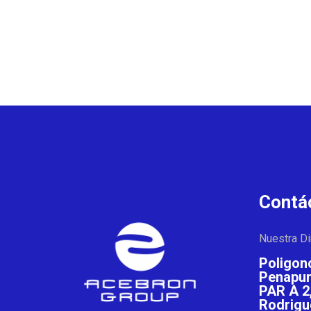
Contá
Nuestra Di
Poligono
Penapurr
PAR A 2
Rodrigu