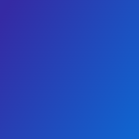
diferenciadoras e innovadoras basadas
en nuestro conocimiento de la industria.
Creamos empleo de manera continua y
ayudamos a que nuestros clientes
siempre encuentren la solución más
conveniente y eficaz.
+
Tecnología eficaz y
diferenciadora
+
Plan de formación continua
+
Soluciones integrales