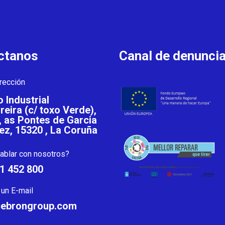
ctanos
Canal de denunci
rección
 Industrial
eira (c/ toxo Verde),
, as Pontes de Garcia
ez, 15320 , La Coruña
ablar con nosotros?
81 452 800
un E-mail
cebrongroup.com