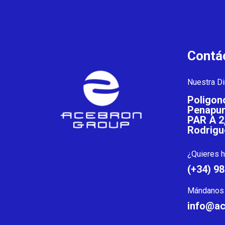
Contá
Nuestra Di
Poligono
Penapurr
PAR A 2
Rodrigu
¿Quieres h
(+34) 9
Mándanos 
info@a