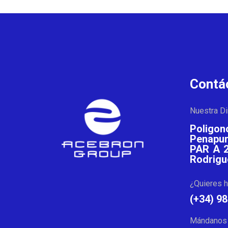
Contá
Nuestra Di
Polig
Penapur
PAR A 2
Rodrigu
¿Quieres h
(+34) 9
Mándanos 