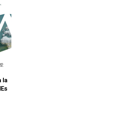
up
 la
MEs