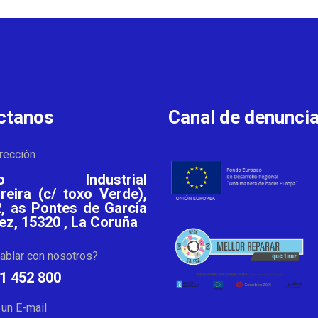
ctanos
Canal de denunci
rección
ono Industrial
reira (c/ toxo Verde),
, as Pontes de Garcia
ez, 15320 , La Coruña
ablar con nosotros?
81 452 800
un E-mail